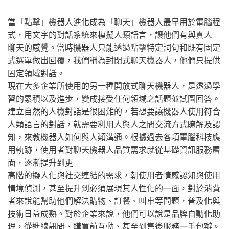
當「點擊」機器人進化成為「聊天」機器人最早用於電腦程
式，用文字的對話系統來模擬人類語言，讓他們有與真人
聊天的感覺。當時機器人只能透過點擊特定詞句和既有固定
式選單做出回覆，我們稱為封閉式聊天機器人，他們只提供
固定領域對話。
現在大多企業所使用的另一種開放式聊天機器人，是透過學
習的累積以及進步，變成接受任何領域之話題並試圖回答。
建立自然的人機對話是很困難的，若想要讓機器人使用符合
人類語言的對話，就需要利用人與人之間交流方式瞭解及認
知，來教機器人如何與人類溝通。根據過去各項電腦科技應
用軌跡，使用者對聊天機器人品質需求就從基礎資訊服務層
面，逐漸提升到更
高階的擬人化與社交連結的需求，朝使用者情感認知與使用
情境偵測，甚至提升到必須展現其人性化的一面，對於消費
者來說能幫助他們解決購物、訂餐、叫車等問題，普及化與
技術日益成熟。對於企業來說，他們可以說是品牌自動化助
理，從進線訊問、購買前互動、甚至到售後服務一手包辦。