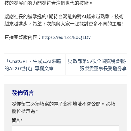
技的發展而努力開發符合這個世代的技術。
感謝社長的誠摯邀約! 期待台灣能夠對AI越來越熟悉，技術
越來越進步，希望下次能與大家一起探討更多不同的主題!
直播完整版內容：
https://reurl.cc/EoQ1Dv
「ChatGPT、生成式AI來臨
財政部第59次全國賦稅會報-
的AI 2.0世代」專欄文章
張榮貴董事長受邀分享
發佈留言
發佈留言必須填寫的電子郵件地址不會公開。
必填
欄位標示為
*
留言
*