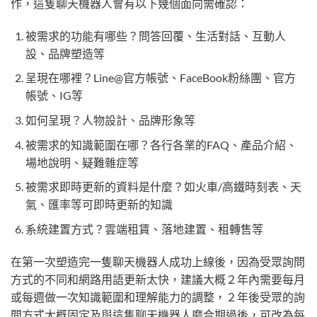
作，這隻聊天機器人會有以下幾個面向需確認：
被需求的功能有哪些？問答回覆、生活對話、互動人
設、品牌塑造等
呈現在哪裡？Line@官方帳號、FaceBook粉絲團、官方
帳號、IG等
如何呈現？人物設計、品牌形象等
被需求的知識範圍在哪？各行各業的FAQ、產品介紹、
場地說明、疑難雜症等
被需求即時更新的資料是什麼？如火車/高鐵時刻表、天
氣、匯率等可即時更新的知識
系統建置方式？雲端租賃、落地建置、租轉售等
在第一次塑造完一隻聊天機器人成功上線後，因為受眾詢問
方式的不同和網路用語更新太快，建議大概２年內需要每月
或每週做一次知識範圍和理解能力的調整，２年後受眾的詢
問方式大概固定及與這隻聊天機器人磨合期過後，可改為每